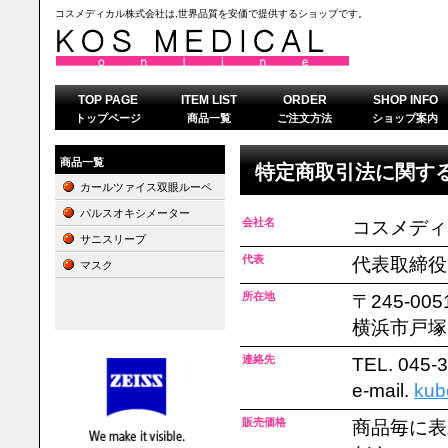
コスメディカル株式会社は,世界品質を安価で提供するショップ
TOP PAGE
ITEM LIST
ORDER
SHOP INFO
トップページ
商品一覧
ご注文方法
ショップ案内
商品一覧
特定商取引法に関す
カールツァイス双眼ルーペ
パルスオキシメーター
会社名
コスメディ
サニスリーブ
代表
代表取締役
マスク
所在地
〒245-005
横浜市戸塚区
連絡先
TEL. 045-
e-mail.
kub
販売価格
商品毎に表