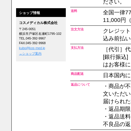
ださい。
送料
全国一律7
ショップ情報
11,00
コスメディカル株式会社
〒245-0051
注文方法
クレジット
横浜市戸塚区名瀬町1795-102
込み前払い
TEL.045-392-9967
FAX.045-392-9968
支払方法
kubo@kos-med.jp
［代引］代
→ショップ案内
[銀行振込
はお客様に
商品配送
日本国内に
返品について
・商品が不
文いただい
届けられた
・返品期限
・
返品送料
不良品の返